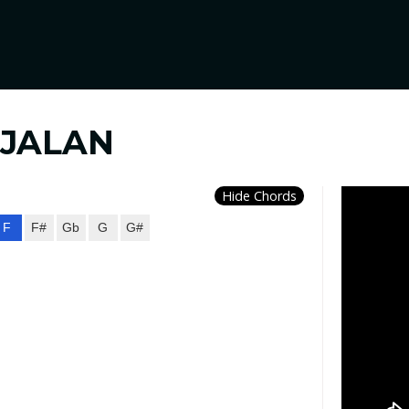
 JALAN
Hide Chords
F
F#
Gb
G
G#