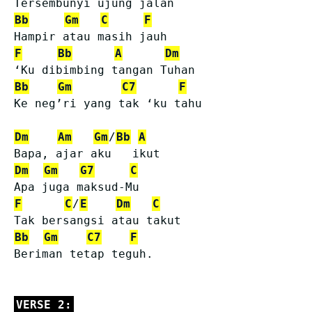
Tersembunyi ujung jalan
Bb
Gm
C
F
Hampir atau masih jauh
F
Bb
A
Dm
‘Ku dibimbing tangan Tuhan
Bb
Gm
C7
F
Ke neg’ri yang tak ‘ku tahu
Dm
Am
Gm
/
Bb
A
Bapa, ajar aku   ikut
Dm
Gm
G7
C
Apa juga maksud-Mu
F
C
/
E
Dm
C
Tak bersangsi atau takut
Bb
Gm
C7
F
Beriman tetap teguh.
VERSE 2: