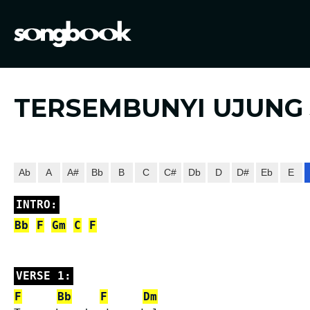
Home
Visit FIBCLA
TERSEMBUNYI UJUNG
Ab
A
A#
Bb
B
C
C#
Db
D
D#
Eb
E
INTRO:
Bb
F
Gm
C
F
VERSE 1:
F
Bb
F
Dm