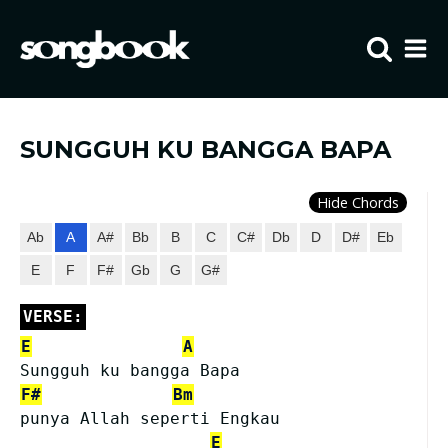
Home
Visit FIBCLA
SUNGGUH KU BANGGA BAPA
Hide Chords
Ab
A
A#
Bb
B
C
C#
Db
D
D#
Eb
E
F
F#
Gb
G
G#
VERSE:
E
A
Sungguh ku bangga Bapa 
F#
Bm
punya Allah seperti Engkau
E