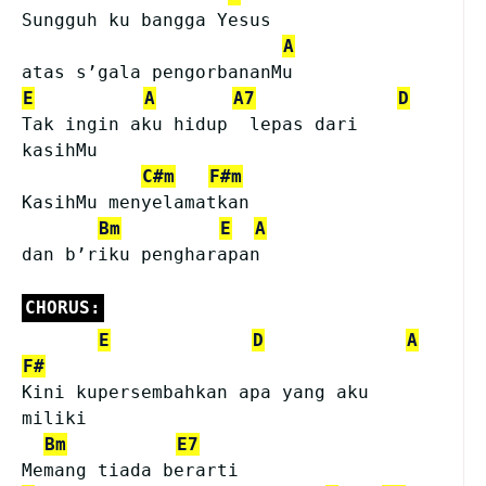
Sungguh ku bangga Yesus 
A
atas s’gala pengorbananMu
E
A
A7
D
Tak ingin aku hidup  lepas dari 
kasihMu                     
C#m
F#m
KasihMu menyelamatkan 
Bm
E
A
dan b’riku pengharapan
CHORUS:
E
D
A
F#
Kini kupersembahkan apa yang aku 
miliki
Bm
E7
Memang tiada berarti 