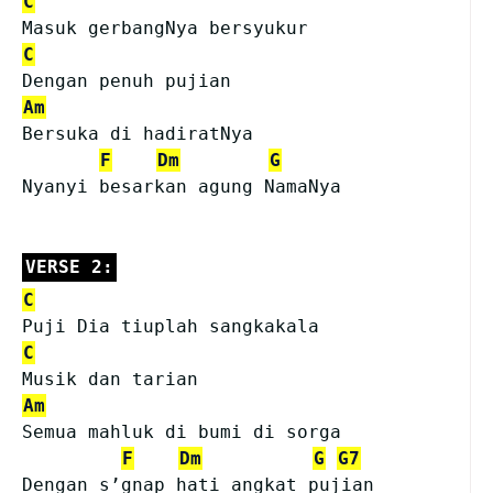
C
Masuk gerbangNya bersyukur
C
Dengan penuh pujian
Am
Bersuka di hadiratNya
F
Dm
G
Nyanyi besarkan agung NamaNya
VERSE 2:
C
Puji Dia tiuplah sangkakala
C
Musik dan tarian
Am
Semua mahluk di bumi di sorga
F
Dm
G
G7
Dengan s’gnap hati angkat pujian