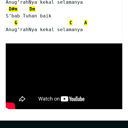
Anug’rahNya kekal selamanya
D#m
Dm
S’bab Tuhan baik
G
C
A
Anug’rahNya kekal selamanya