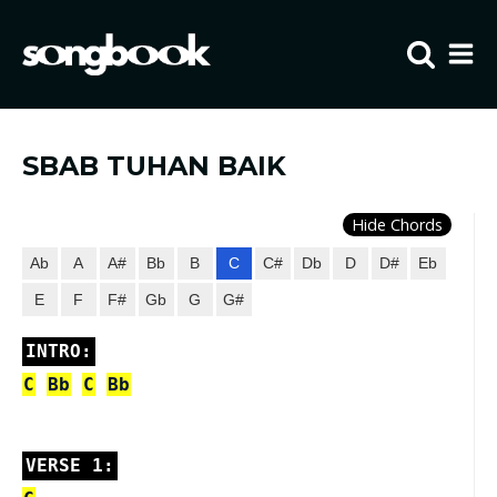
Home
Visit FIBCLA
SBAB TUHAN BAIK
Hide Chords
Ab
A
A#
Bb
B
C
C#
Db
D
D#
Eb
E
F
F#
Gb
G
G#
INTRO:
C
Bb
C
Bb
VERSE 1: